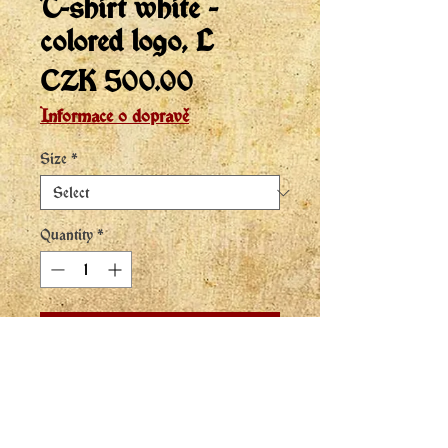
T-shirt white -
colored logo, L
Price
CZK 500.00
Informace o dopravě
Size
*
Quantity
*
Add to Cart
Buy Now