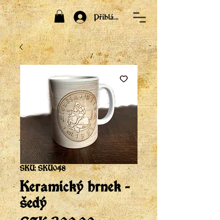
Přihlásit
SKU: SKU048
Keramický hrnek -
šedý