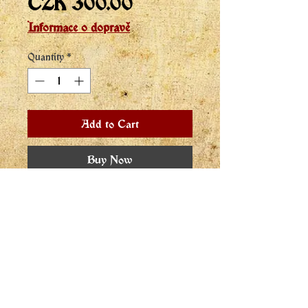
Price
CZK 300.00
Informace o dopravě
Quantity
*
Add to Cart
Buy Now