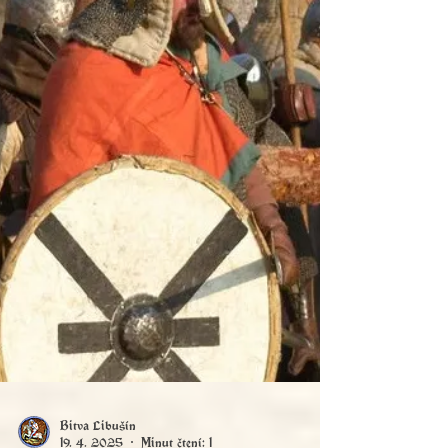
živým světem řemeslného umu, rytířské cti a
nekompromisního vlivu středověkého
válečného umění.