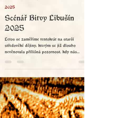
Bitva Libušín
19. 4. 2025
Minut čtení: 1
2025
Scénář Bitvy Libušín
2025
Letos se zaměříme tentokrát na starší
středověké dějiny, kterým se již dlouho
nevěnovala přílišná pozornost, kdy nás
příběh zavane do dob raného středověku a
příběhu mocného vikingského Krále!