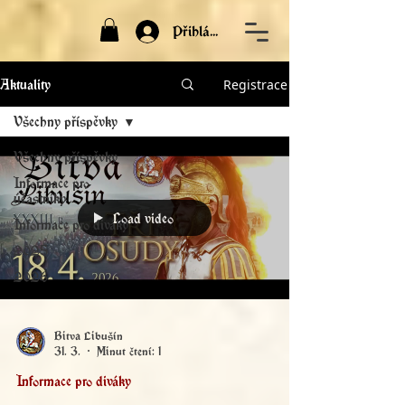
Přihlásit
Registrace
Aktuality
Všechny příspěvky
Všechny příspěvky
Informace pro
účastníky
Load video
Informace pro diváky
2025
2026
Bitva Libušín
31. 3.
Minut čtení: 1
Informace pro diváky