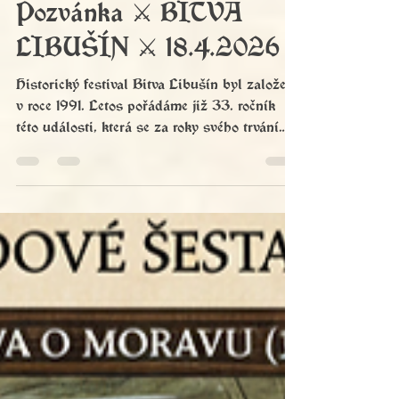
Pozvánka ⚔️ BITVA
LIBUŠÍN ⚔️ 18.4.2026
Historický festival Bitva Libušín byl založen
v roce 1991. Letos pořádáme již 33. ročník
této události, která se za roky svého trvání
zařadila mezi významné akce svého žánru
nejen u nás doma.