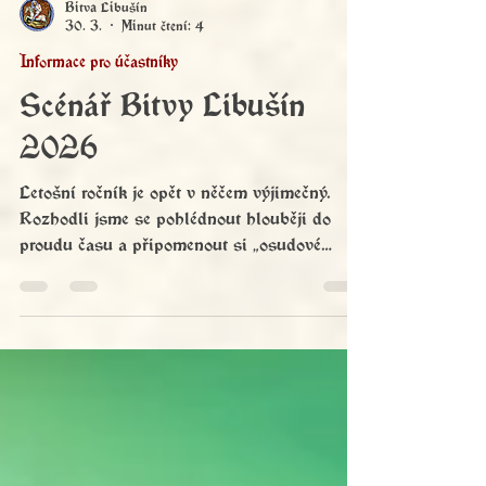
Bitva Libušín
30. 3.
Minut čtení: 4
Informace pro účastníky
Scénář Bitvy Libušín
2026
Letošní ročník je opět v něčem výjimečný.
Rozhodli jsme se pohlédnout hlouběji do
proudu času a připomenout si „osudové
šestadvacítky“ – roky, které v rozpětí tisíce let
tesaly základy českého státu.