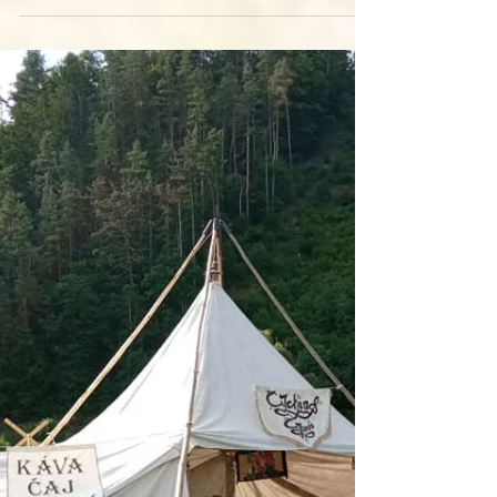
které se z odvážného experimentu stala živá
kronika středověku. Letos oslavíme "Kristův"
33. ročník bitvy a program bude opět
jedinečný!