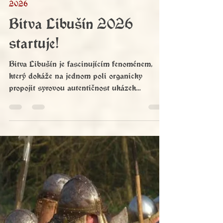
Josef František S. Král
31. 1.
Minut čtení: 2
2026
Bitva Libušín 2026
startuje!
Bitva Libušín je fascinujícím fenoménem,
který dokáže na jednom poli organicky
propojit syrovou autentičnost ukázek
historického života našich předků s
velkolepou scénickou podívanou. Je to místo,
kde se pod ochranou přemyslovského
hradiště setkávají stovky bojovníků z celé
Evropy, aby divákům ukázali, že středověk
nebyl jen šedivou epochou z učebnic, ale