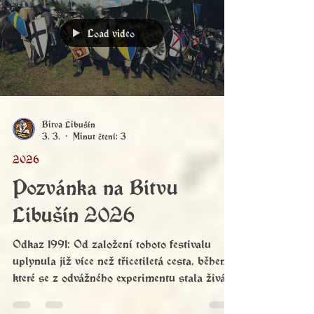
motivy, keltskou melodikou a balkánskými
rytmy, přinese na pódium nezapomenutelnou
show, která potěší fanoušky historie i
milovníky rocku.
Load video
Bitva Libušín
3. 3.
Minut čtení: 3
2026
Pozvánka na Bitvu
Libušín 2026
Odkaz 1991: Od založení tohoto festivalu
uplynula již více než třicetiletá cesta, během