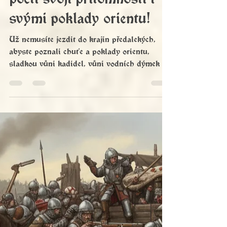
2026
Čajovna Čajchan nás opět
poctí svojí přítomností i
svými poklady orientu!
Už nemusíte jezdit do krajin předalekých,
abyste poznali chuťe a poklady orientu,
sladkou vůni kadidel, vůni vodních dýmek a
čajů roztodivných chutí. To potulná karavana
čajovníků z orientu zabloudila až k nám! 🐪
🐪🐪🕌