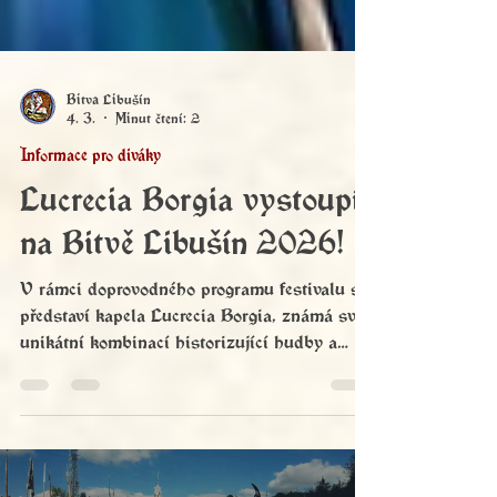
Bitva Libušín
4. 3.
Minut čtení: 2
Informace pro diváky
Lucrecia Borgia vystoupí
na Bitvě Libušín 2026!
V rámci doprovodného programu festivalu se
představí kapela Lucrecia Borgia, známá svou
unikátní kombinací historizující hudby a
rockového soundu. Tato kapela, která od
svého vzniku v roce 2000 tvoří hudbu
inspirovanou středověkými, renesančními