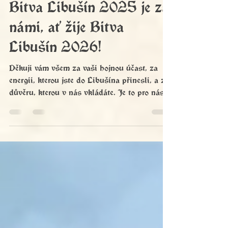
Bitva Libušín 2025 je za
námi, ať žije Bitva
Libušín 2026!
Děkuji vám všem za vaši hojnou účast, za
energii, kterou jste do Libušína přinesli, a za
důvěru, kterou v nás vkládáte. Je to pro nás
ta největší motivace, abychom pro rok 2026
připravili podívanou, na kterou se bude
vzpomínat dalších třicet let a kterou si
společně, jak účastníci tak diváci, náramně
užijeme.