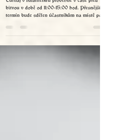
Turnaj v Knattleikru proběhne v čase před
bitvou v době od 11:00-15:00 hod. Přesnější
termín bude sdělen účastníkům na místě po
nácviku bitvy. Veškeré podrobnosti se dozvíte
na místě, kde vám Dan případně vysvětlí
další podrobnosti.