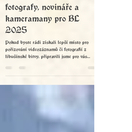
Press registrace pro
fotografy, novináře a
kameramany pro BL
2025
Pokud byste rádi získali lepší místo pro
pořizování videozáznamů či fotografií z
libušínské bitvy, připravili jsme pro vás
speciální zónu - místo v přední linii před
všemi diváky. Jde o vymezený pruh několika
metrů mezi hledištěm a jevištěm. Je však
nutné mít vyřízenou press registraci.