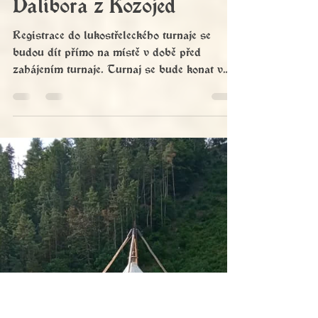
Informace k registraci do
lukostřeleckého turnaje
Dalibora z Kozojed
Registrace do lukostřeleckého turnaje se
budou dít přímo na místě v době před
zahájením turnaje. Turnaj se bude konat v
podvečer od 19:00 do 20:00 na
lukostřeleckém stanovišti u bojiště. Zájemci o
účast v turnaji nechť se hlásí u Dalibora z
Kozojed po bitvě na střeleckém stanovišti
nebo ať se u něj hlásí kdykoliv osobně v
pátek večer!