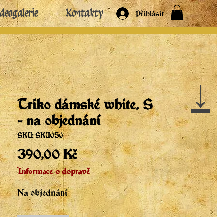
deogalerie
Kontakty
Přihlásit
↓
Triko dámské white, S
- na objednání
SKU: SKU050
Cena
390,00 Kč
Informace o dopravě
Na objednání