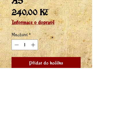
A5
Cena
240,00 Kč
Informace o dopravě
Množství
*
Přidat do košíku
Koupit