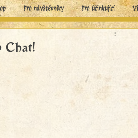
hop
Pro návštěvníky
Pro účinkující
Vi
ý Chat!