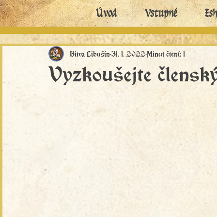
Úvod
Vstupné
Es
Bitva Libušín
31. 1. 2022
Minut čtení: 1
Vyzkoušejte člensk