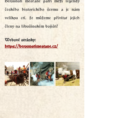
Berounští měšťané patří mezi legendy 
českého historického šermu a je nám 
velikou ctí, že můžeme přivítat jejich 
členy na libušínském bojišti!
Webové stránky: 
https://berounstimestane.cz/