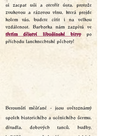
si zacpat uši a otevřít ústa, protože 
zvukovou a rázovou vlnu, která projde 
kolem vás, budete cítit i na velkou 
vzdálenost. Barborka nám zazpívá ve 
třetím dějství libušínské bitvy
 po 
příchodu lancknechtské pěchoty!
Berounští měšťané - jsou světoznámý 
spolek historického a scénického šermu, 
divadla, dobových tanců, hudby, 