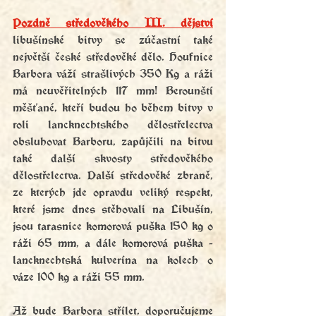
Pozdně středověkého III. dějství
libušínské bitvy se zúčastní také 
největší české středověké dělo. Houfnice 
Barbora váží strašlivých 350 Kg a ráži 
má neuvěřitelných 117 mm! Berounští 
měšťané, kteří budou ho během bitvy v 
roli lancknechtského dělostřelectva 
obsluhovat Barboru, zapůjčili na bitvu 
také další skvosty středověkého 
dělostřelectva. Další středověké zbraně, 
ze kterých jde opravdu veliký respekt, 
které jsme dnes stěhovali na Libušín, 
jsou tarasnice komorová puška 150 kg o 
ráži 65 mm, a dále komorová puška - 
lancknechtská kulverína na kolech o 
váze 100 kg a ráži 55 mm. 
Až bude Barbora střílet, doporučujeme 