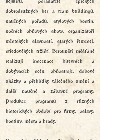
kejklířů, pořadatelé epických 
dobrodružných her a team buildingů, 
naučných pořadů, stylových hostin, 
nočních ohňových show, organizátoři 
městských slavností, starých řemesel, 
středověkých tržišť. Berounští měšťané 
realizují inscenace bitevních a 
dobývacích scén, ohňostroje, dobové 
ukázky a přehlídky válečného umění a 
další naučné a zábavné programy. 
Produkce programů z různých 
historických období pro firmy, oslavy, 
hostiny, města a hrady.