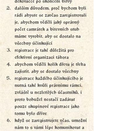
děkovačce po skončení bitvy
dalším důvodem, proč bychom byli 
rádi abyste se zavčas zaregistrovali 
je, abychom věděli jaký správný 
počet camrátek a bitevních stuh 
máme vyrobit, aby se dostalo na 
všechny účinkující
registrace je také důležitá pro 
efektivní organizaci tábora
abychom věděli kolik dřeva je třeba 
zajistit, aby se dostalo všechny
registrace každého účinkujícího je 
nutná také kvůli právnímu rámci, 
zvláště u nezletilých účastníků, i 
proto bohužel nestačí zadávat 
pouze skupinové registrace jako 
tomu bylo dříve
když se zaregistrujete včas, umožní 
nám to s vámi lépe komunikovat a 