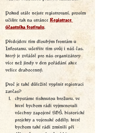
Pokud stále nejste registrovaní, prosím 
učiňte tak na stránce 
Registrace 
účastníka festivalu
. 
Předejdete tím dlouhým frontám u 
Infostanu, ušetříte tím svůj i náš čas, 
který je zvláště pro nás organizátory 
více než jindy v den pořádání akce 
velice drahocenný. 
Proč je také důležité vyplnit registraci 
zavčas?
chystáme tisknutou brožuru, ve 
které bychom rádi vyjmenovali 
všechny zapojené SHŠ, historické 
projekty a vojenské oddíly, které 
bychom také rádi zmínili při 